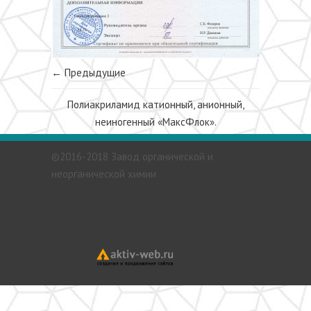
← Предыдущие
Полиакриламид катионный, анионный,
неиногенный «МаксФлок».
©2016-2018 Завод органической и
неорганической химии