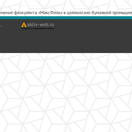
енение флокулянта «МаксФлок» в целлюлозно-бумажной промышл
и