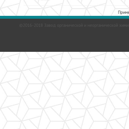
Прим
©2016-2018 Завод органической и неорганической хими